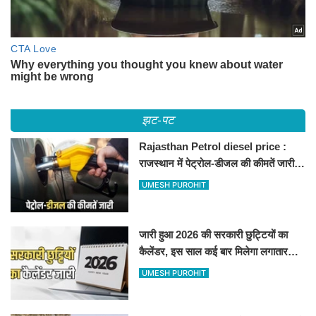
झट-पट
Rajasthan Petrol diesel price :
राजस्थान में पेट्रोल-डीजल की कीमतें जारी,
जानिए बीकानेर समेत पुरे प्रदेश में नए रेट
UMESH PUROHIT
जारी हुआ 2026 की सरकारी छुट्टियों का
कैलेंडर, इस साल कई बार मिलेगा लगातार
अवकाश, देखें
UMESH PUROHIT