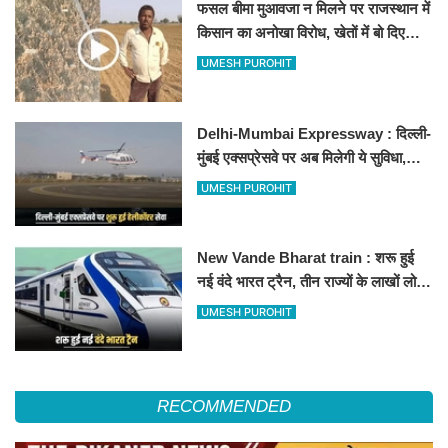
फसल बीमा मुआवजा न मिलने पर राजस्थान में
किसान का अनोखा विरोध, खेतों में बो दिए
500-500 रुपए के नोट, वीडियो वायरल
UMESH PUROHIT
Delhi-Mumbai Expressway : दिल्ली-
मुंबई एक्सप्रेसवे पर अब मिलेगी ये सुविधा,
हेलीकॉप्टर सर्विस से तुरंत घायल पहुंचेगा
UMESH PUROHIT
हॉस्पिटल
New Vande Bharat train : शरू हुई
नई वंदे भारत ट्रैन, तीन राज्यों के लाखों लोगों
का सफर होगा आसान, देखें पूरा रूटमैप
UMESH PUROHIT
RECOMMENDED