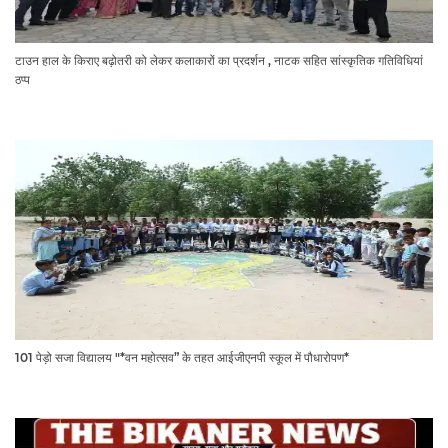
टाउन हाल के किराए बढ़ोतरी को लेकर कलाकारों का प्रदर्शन , नाटक सहित सांस्कृतिक गतिविधियां
ठप्प
101 पेड़ो सजा विद्यालय "*वन महोत्सव” के तहत आईजीएनपी स्कूल में पौधारोपण*