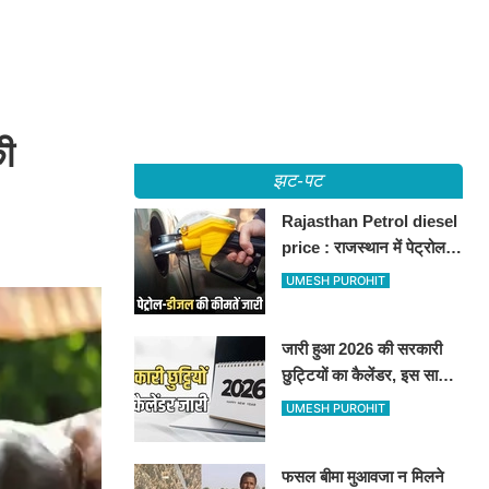
ी
झट-पट
Rajasthan Petrol diesel
price : राजस्थान में पेट्रोल-
डीजल की कीमतें जारी, जानिए
UMESH PUROHIT
बीकानेर समेत पुरे प्रदेश में नए
रेट
जारी हुआ 2026 की सरकारी
छुट्टियों का कैलेंडर, इस साल
कई बार मिलेगा लगातार
UMESH PUROHIT
अवकाश, देखें
फसल बीमा मुआवजा न मिलने