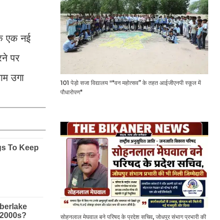
मक एक नई
रने पर
 आम उगा
101 पेड़ो सजा विद्यालय "*वन महोत्सव” के तहत आईजीएनपी स्कूल में
पौधारोपण*
सोहनलाल मेघवाल बने परिषद के प्रदेश सचिव, जोधपुर संभाग प्रभारी की