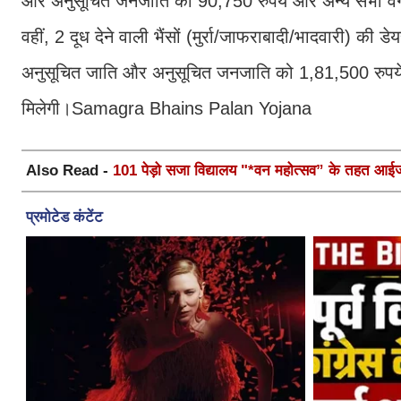
और अनुसूचित जनजाति को 90,750 रुपये और अन्य सभी वर्गो
वहीं, 2 दूध देने वाली भैंसों (मुर्रा/जाफराबादी/भादवारी) क
अनुसूचित जाति और अनुसूचित जनजाति को 1,81,500 रुपये क
मिलेगी।Samagra Bhains Palan Yojana
Also Read -
101 पेड़ो सजा विद्यालय "*वन महोत्सव” के तहत आईजी