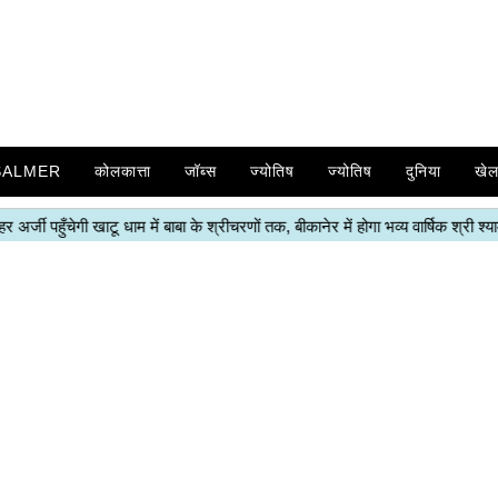
SALMER
कोलकात्ता
जॉब्स
ज्योतिष
ज्योतिष
दुनिया
खे