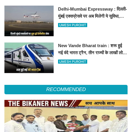
Delhi-Mumbai Expressway : दिल्ली-
मुंबई एक्सप्रेसवे पर अब मिलेगी ये सुविधा,
हेलीकॉप्टर सर्विस से तुरंत घायल पहुंचेगा
UMESH PUROHIT
हॉस्पिटल
New Vande Bharat train : शरू हुई
नई वंदे भारत ट्रैन, तीन राज्यों के लाखों लोगों
का सफर होगा आसान, देखें पूरा रूटमैप
UMESH PUROHIT
RECOMMENDED