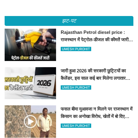
झट-पट
Rajasthan Petrol diesel price :
राजस्थान में पेट्रोल-डीजल की कीमतें जारी,
जानिए बीकानेर समेत पुरे प्रदेश में नए रेट
UMESH PUROHIT
जारी हुआ 2026 की सरकारी छुट्टियों का
कैलेंडर, इस साल कई बार मिलेगा लगातार
अवकाश, देखें
UMESH PUROHIT
फसल बीमा मुआवजा न मिलने पर राजस्थान में
किसान का अनोखा विरोध, खेतों में बो दिए
500-500 रुपए के नोट, वीडियो वायरल
UMESH PUROHIT