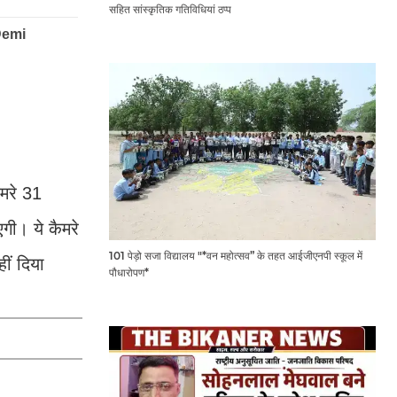
सहित सांस्कृतिक गतिविधियां ठप्प
ैमरे 31
गी। ये कैमरे
101 पेड़ो सजा विद्यालय "*वन महोत्सव” के तहत आईजीएनपी स्कूल में
ीं दिया
पौधारोपण*