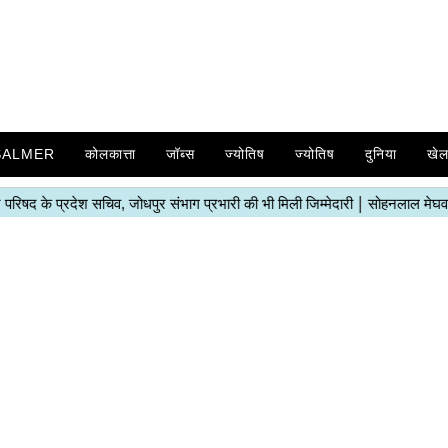
SALMER
कोलकात्ता
जॉब्स
ज्योतिष
ज्योतिष
दुनिया
खे