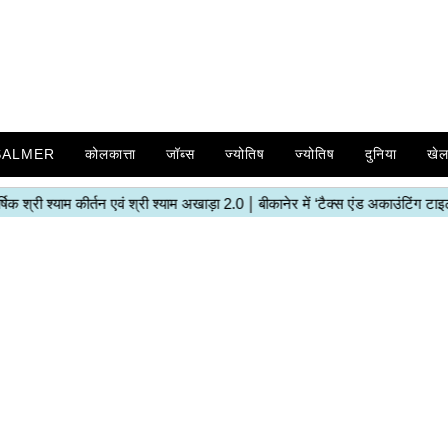
SALMER
कोलकात्ता
जॉब्स
ज्योतिष
ज्योतिष
दुनिया
खे