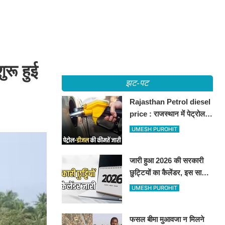
रू हुई
झट-पट
Rajasthan Petrol diesel
price : राजस्थान में पेट्रोल-
डीजल की कीमतें जारी, जानिए
UMESH PUROHIT
बीकानेर समेत पुरे प्रदेश में नए
रेट
जारी हुआ 2026 की सरकारी
छुट्टियों का कैलेंडर, इस साल
कई बार मिलेगा लगातार
UMESH PUROHIT
अवकाश, देखें
फसल बीमा मुआवजा न मिलने