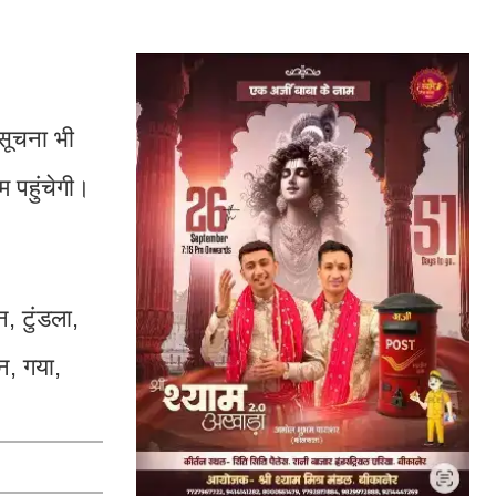
सूचना भी
 पहुंचेगी।
न, टुंडला,
न, गया,