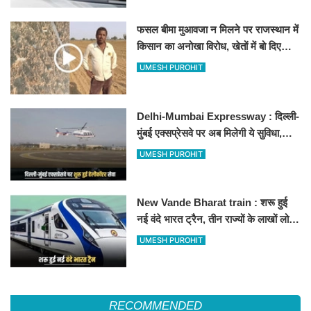
फसल बीमा मुआवजा न मिलने पर राजस्थान में
किसान का अनोखा विरोध, खेतों में बो दिए
500-500 रुपए के नोट, वीडियो वायरल
UMESH PUROHIT
Delhi-Mumbai Expressway : दिल्ली-
मुंबई एक्सप्रेसवे पर अब मिलेगी ये सुविधा,
हेलीकॉप्टर सर्विस से तुरंत घायल पहुंचेगा
UMESH PUROHIT
हॉस्पिटल
New Vande Bharat train : शरू हुई
नई वंदे भारत ट्रैन, तीन राज्यों के लाखों लोगों
का सफर होगा आसान, देखें पूरा रूटमैप
UMESH PUROHIT
RECOMMENDED