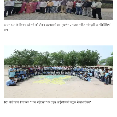
टाउन हाल के किराए बढ़ोतरी को लेकर कलाकारों का प्रदर्शन , नाटक सहित सांस्कृतिक गतिविधियां
ठप्प
101 पेड़ो सजा विद्यालय "*वन महोत्सव” के तहत आईजीएनपी स्कूल में पौधारोपण*