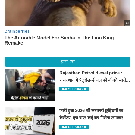
झट-पट
Rajasthan Petrol diesel price :
राजस्थान में पेट्रोल-डीजल की कीमतें जारी,
जानिए बीकानेर समेत पुरे प्रदेश में नए रेट
UMESH PUROHIT
जारी हुआ 2026 की सरकारी छुट्टियों का
कैलेंडर, इस साल कई बार मिलेगा लगातार
अवकाश, देखें
UMESH PUROHIT