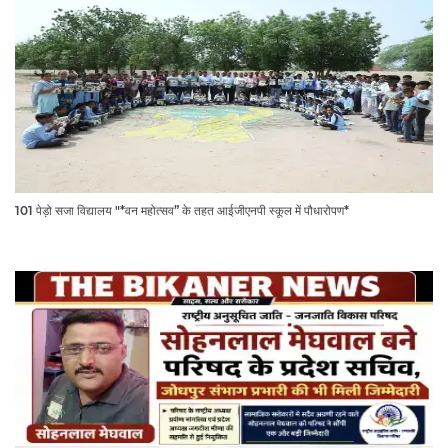
101 पेड़ो सजा विद्यालय "*वन महोत्सव” के तहत आईजीएनपी स्कूल में पौधारोपण*