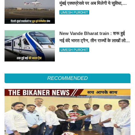
मुंबई एक्सप्रेसवे पर अब मिलेगी ये सुविधा,
हेलीकॉप्टर सर्विस से तुरंत घायल पहुंचेगा
UMESH PUROHIT
हॉस्पिटल
New Vande Bharat train : शरू हुई
नई वंदे भारत ट्रैन, तीन राज्यों के लाखों लोगों
का सफर होगा आसान, देखें पूरा रूटमैप
UMESH PUROHIT
RECOMMENDED