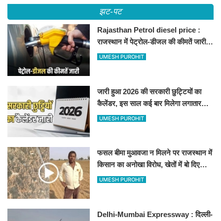
झट-पट
Rajasthan Petrol diesel price :
राजस्थान में पेट्रोल-डीजल की कीमतें जारी,
जानिए बीकानेर समेत पुरे प्रदेश में नए रेट
UMESH PUROHIT
जारी हुआ 2026 की सरकारी छुट्टियों का
कैलेंडर, इस साल कई बार मिलेगा लगातार
अवकाश, देखें
UMESH PUROHIT
फसल बीमा मुआवजा न मिलने पर राजस्थान में
किसान का अनोखा विरोध, खेतों में बो दिए
500-500 रुपए के नोट, वीडियो वायरल
UMESH PUROHIT
Delhi-Mumbai Expressway : दिल्ली-