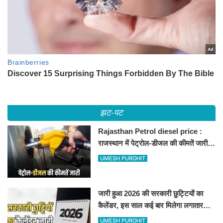
झट-पट
Rajasthan Petrol diesel price :
राजस्थान में पेट्रोल-डीजल की कीमतें जारी,
जानिए बीकानेर समेत पुरे प्रदेश में नए रेट
UMESH PUROHIT
जारी हुआ 2026 की सरकारी छुट्टियों का
कैलेंडर, इस साल कई बार मिलेगा लगातार
अवकाश, देखें
UMESH PUROHIT