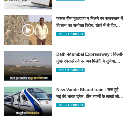
फसल बीमा मुआवजा न मिलने पर राजस्थान में
किसान का अनोखा विरोध, खेतों में बो दिए
500-500 रुपए के नोट, वीडियो वायरल
UMESH PUROHIT
Delhi-Mumbai Expressway : दिल्ली-
मुंबई एक्सप्रेसवे पर अब मिलेगी ये सुविधा,
हेलीकॉप्टर सर्विस से तुरंत घायल पहुंचेगा
UMESH PUROHIT
हॉस्पिटल
New Vande Bharat train : शरू हुई
नई वंदे भारत ट्रैन, तीन राज्यों के लाखों लोगों
का सफर होगा आसान, देखें पूरा रूटमैप
UMESH PUROHIT