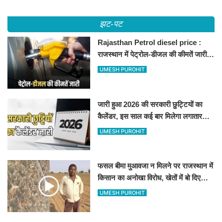
झट-पट
Rajasthan Petrol diesel price :
राजस्थान में पेट्रोल-डीजल की कीमतें जारी,
जानिए बीकानेर समेत पुरे प्रदेश में नए रेट
UMESH PUROHIT
जारी हुआ 2026 की सरकारी छुट्टियों का
कैलेंडर, इस साल कई बार मिलेगा लगातार
अवकाश, देखें
UMESH PUROHIT
फसल बीमा मुआवजा न मिलने पर राजस्थान में
किसान का अनोखा विरोध, खेतों में बो दिए
500-500 रुपए के नोट, वीडियो वायरल
UMESH PUROHIT