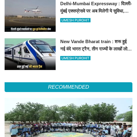
Delhi-Mumbai Expressway : दिल्ली-
मुंबई एक्सप्रेसवे पर अब मिलेगी ये सुविधा,
हेलीकॉप्टर सर्विस से तुरंत घायल पहुंचेगा
UMESH PUROHIT
हॉस्पिटल
New Vande Bharat train : शरू हुई
नई वंदे भारत ट्रैन, तीन राज्यों के लाखों लोगों
का सफर होगा आसान, देखें पूरा रूटमैप
UMESH PUROHIT
RECOMMENDED