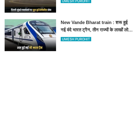
UMESH PUROHIT
हॉस्पिटल
New Vande Bharat train : शरू हुई
नई वंदे भारत ट्रैन, तीन राज्यों के लाखों लोगों
का सफर होगा आसान, देखें पूरा रूटमैप
UMESH PUROHIT
RECOMMENDED