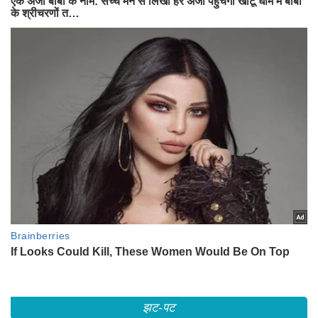
झट-पट