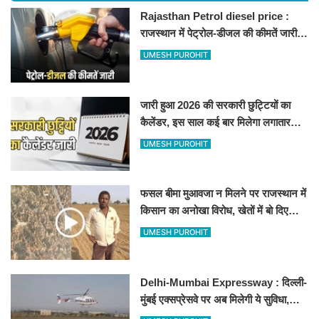
Rajasthan Petrol diesel price :
राजस्थान में पेट्रोल-डीजल की कीमतें जारी,
जानिए बीकानेर समेत पुरे प्रदेश में नए रेट
UMESH PUROHIT
जारी हुआ 2026 की सरकारी छुट्टियों का
कैलेंडर, इस साल कई बार मिलेगा लगातार
अवकाश, देखें
UMESH PUROHIT
फसल बीमा मुआवजा न मिलने पर राजस्थान में
किसान का अनोखा विरोध, खेतों में बो दिए
500-500 रुपए के नोट, वीडियो वायरल
UMESH PUROHIT
Delhi-Mumbai Expressway : दिल्ली-
मुंबई एक्सप्रेसवे पर अब मिलेगी ये सुविधा,
हेलीकॉप्टर सर्विस से तुरंत घायल पहुंचेगा