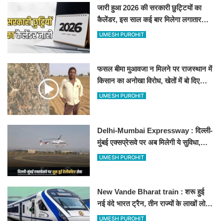
जारी हुआ 2026 की सरकारी छुट्टियों का
कैलेंडर, इस साल कई बार मिलेगा लगातार
अवकाश, देखें
UMESH PUROHIT
फसल बीमा मुआवजा न मिलने पर राजस्थान में
किसान का अनोखा विरोध, खेतों में बो दिए
500-500 रुपए के नोट, वीडियो वायरल
UMESH PUROHIT
Delhi-Mumbai Expressway : दिल्ली-
मुंबई एक्सप्रेसवे पर अब मिलेगी ये सुविधा,
हेलीकॉप्टर सर्विस से तुरंत घायल पहुंचेगा
UMESH PUROHIT
हॉस्पिटल
New Vande Bharat train : शरू हुई
नई वंदे भारत ट्रैन, तीन राज्यों के लाखों लोगों
का सफर होगा आसान, देखें पूरा रूटमैप
UMESH PUROHIT