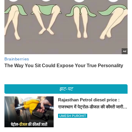
झट-पट
Rajasthan Petrol diesel price :
राजस्थान में पेट्रोल-डीजल की कीमतें जारी,
जानिए बीकानेर समेत पुरे प्रदेश में नए रेट
UMESH PUROHIT