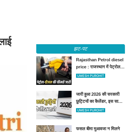
लाई
झट-पट
Rajasthan Petrol diesel
price : राजस्थान में पेट्रोल-
डीजल की कीमतें जारी, जानिए
UMESH PUROHIT
बीकानेर समेत पुरे प्रदेश में नए
रेट
जारी हुआ 2026 की सरकारी
छुट्टियों का कैलेंडर, इस साल
कई बार मिलेगा लगातार
UMESH PUROHIT
अवकाश, देखें
फसल बीमा मुआवजा न मिलने