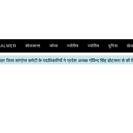
SALMER
कोलकात्ता
जॉब्स
ज्योतिष
ज्योतिष
दुनिया
खे