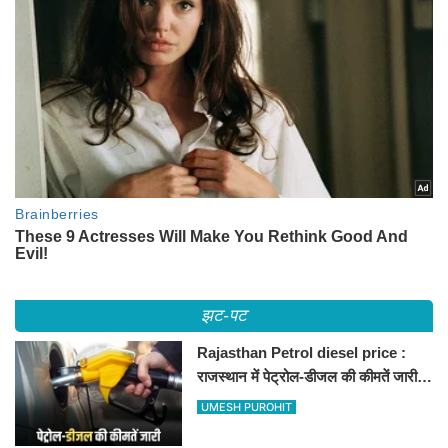
झट-पट
Rajasthan Petrol diesel price :
राजस्थान में पेट्रोल-डीजल की कीमतें जारी,
जानिए बीकानेर समेत पुरे प्रदेश में नए रेट
UMESH PUROHIT