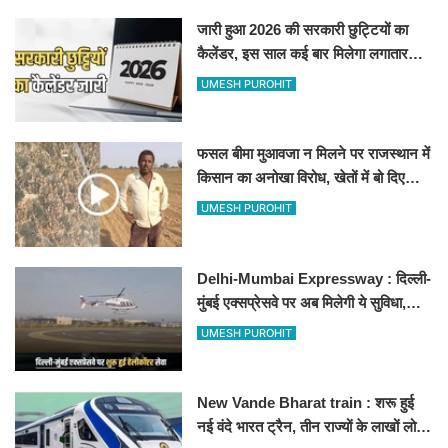
जारी हुआ 2026 की सरकारी छुट्टियों का
कैलेंडर, इस साल कई बार मिलेगा लगातार
अवकाश, देखें
UMESH PUROHIT
फसल बीमा मुआवजा न मिलने पर राजस्थान में
किसान का अनोखा विरोध, खेतों में बो दिए
500-500 रुपए के नोट, वीडियो वायरल
UMESH PUROHIT
Delhi-Mumbai Expressway : दिल्ली-
मुंबई एक्सप्रेसवे पर अब मिलेगी ये सुविधा,
हेलीकॉप्टर सर्विस से तुरंत घायल पहुंचेगा
UMESH PUROHIT
हॉस्पिटल
New Vande Bharat train : शरू हुई
नई वंदे भारत ट्रैन, तीन राज्यों के लाखों लोगों