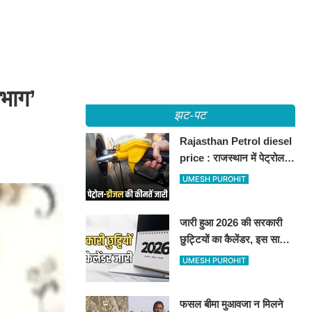
भाग’
झट-पट
Rajasthan Petrol diesel
price : राजस्थान में पेट्रोल-
डीजल की कीमतें जारी, जानिए
UMESH PUROHIT
बीकानेर समेत पुरे प्रदेश में नए
रेट
जारी हुआ 2026 की सरकारी
छुट्टियों का कैलेंडर, इस साल
कई बार मिलेगा लगातार
UMESH PUROHIT
अवकाश, देखें
फसल बीमा मुआवजा न मिलने