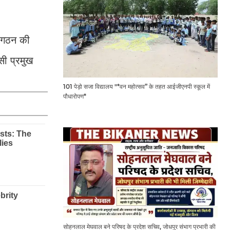
े गठन की
ी प्रमुख
101 पेड़ो सजा विद्यालय "*वन महोत्सव” के तहत आईजीएनपी स्कूल में
पौधारोपण*
सोहनलाल मेघवाल बने परिषद के प्रदेश सचिव, जोधपुर संभाग प्रभारी की