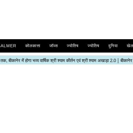
SALMER
कोलकात्ता
जॉब्स
ज्योतिष
ज्योतिष
दुनिया
खे