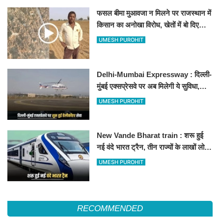
फसल बीमा मुआवजा न मिलने पर राजस्थान में
किसान का अनोखा विरोध, खेतों में बो दिए
500-500 रुपए के नोट, वीडियो वायरल
UMESH PUROHIT
Delhi-Mumbai Expressway : दिल्ली-
मुंबई एक्सप्रेसवे पर अब मिलेगी ये सुविधा,
हेलीकॉप्टर सर्विस से तुरंत घायल पहुंचेगा
UMESH PUROHIT
हॉस्पिटल
New Vande Bharat train : शरू हुई
नई वंदे भारत ट्रैन, तीन राज्यों के लाखों लोगों
का सफर होगा आसान, देखें पूरा रूटमैप
UMESH PUROHIT
RECOMMENDED