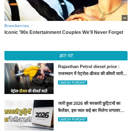
झट-पट
Rajasthan Petrol diesel price :
राजस्थान में पेट्रोल-डीजल की कीमतें जारी,
जानिए बीकानेर समेत पुरे प्रदेश में नए रेट
UMESH PUROHIT
जारी हुआ 2026 की सरकारी छुट्टियों का
कैलेंडर, इस साल कई बार मिलेगा लगातार
अवकाश, देखें
UMESH PUROHIT