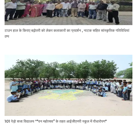
टाउन हाल के किराए बढ़ोतरी को लेकर कलाकारों का प्रदर्शन , नाटक सहित सांस्कृतिक गतिविधियां
ठप्प
101 पेड़ो सजा विद्यालय "*वन महोत्सव” के तहत आईजीएनपी स्कूल में पौधारोपण*