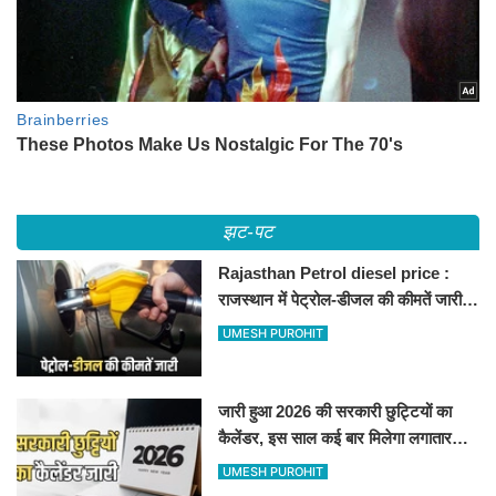
झट-पट
Rajasthan Petrol diesel price :
राजस्थान में पेट्रोल-डीजल की कीमतें जारी,
जानिए बीकानेर समेत पुरे प्रदेश में नए रेट
UMESH PUROHIT
जारी हुआ 2026 की सरकारी छुट्टियों का
कैलेंडर, इस साल कई बार मिलेगा लगातार
अवकाश, देखें
UMESH PUROHIT