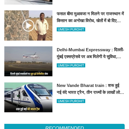
फसल बीमा मुआवजा न मिलने पर राजस्थान में
किसान का अनोखा विरोध, खेतों में बो दिए
500-500 रुपए के नोट, वीडियो वायरल
UMESH PUROHIT
Delhi-Mumbai Expressway : दिल्ली-
मुंबई एक्सप्रेसवे पर अब मिलेगी ये सुविधा,
हेलीकॉप्टर सर्विस से तुरंत घायल पहुंचेगा
UMESH PUROHIT
हॉस्पिटल
New Vande Bharat train : शरू हुई
नई वंदे भारत ट्रैन, तीन राज्यों के लाखों लोगों
का सफर होगा आसान, देखें पूरा रूटमैप
UMESH PUROHIT
RECOMMENDED