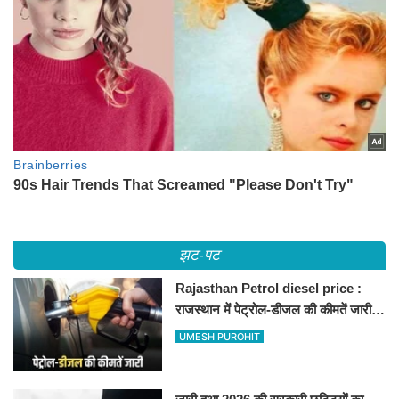
झट-पट
Rajasthan Petrol diesel price :
राजस्थान में पेट्रोल-डीजल की कीमतें जारी,
जानिए बीकानेर समेत पुरे प्रदेश में नए रेट
UMESH PUROHIT