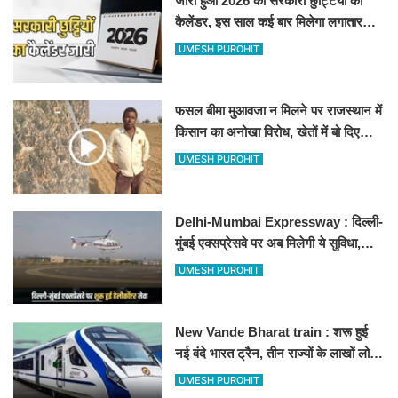
जारी हुआ 2026 की सरकारी छुट्टियों का
कैलेंडर, इस साल कई बार मिलेगा लगातार
अवकाश, देखें
UMESH PUROHIT
फसल बीमा मुआवजा न मिलने पर राजस्थान में
किसान का अनोखा विरोध, खेतों में बो दिए
500-500 रुपए के नोट, वीडियो वायरल
UMESH PUROHIT
Delhi-Mumbai Expressway : दिल्ली-
मुंबई एक्सप्रेसवे पर अब मिलेगी ये सुविधा,
हेलीकॉप्टर सर्विस से तुरंत घायल पहुंचेगा
UMESH PUROHIT
हॉस्पिटल
New Vande Bharat train : शरू हुई
नई वंदे भारत ट्रैन, तीन राज्यों के लाखों लोगों
का सफर होगा आसान, देखें पूरा रूटमैप
UMESH PUROHIT