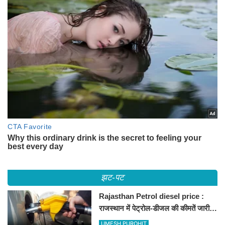
झट-पट
Rajasthan Petrol diesel price :
राजस्थान में पेट्रोल-डीजल की कीमतें जारी,
जानिए बीकानेर समेत पुरे प्रदेश में नए रेट
UMESH PUROHIT