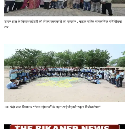
टाउन हाल के किराए बढ़ोतरी को लेकर कलाकारों का प्रदर्शन , नाटक सहित सांस्कृतिक गतिविधियां
ठप्प
101 पेड़ो सजा विद्यालय "*वन महोत्सव” के तहत आईजीएनपी स्कूल में पौधारोपण*