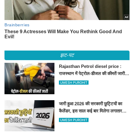
झट-पट
Rajasthan Petrol diesel price :
राजस्थान में पेट्रोल-डीजल की कीमतें जारी,
जानिए बीकानेर समेत पुरे प्रदेश में नए रेट
UMESH PUROHIT
जारी हुआ 2026 की सरकारी छुट्टियों का
कैलेंडर, इस साल कई बार मिलेगा लगातार
अवकाश, देखें
UMESH PUROHIT