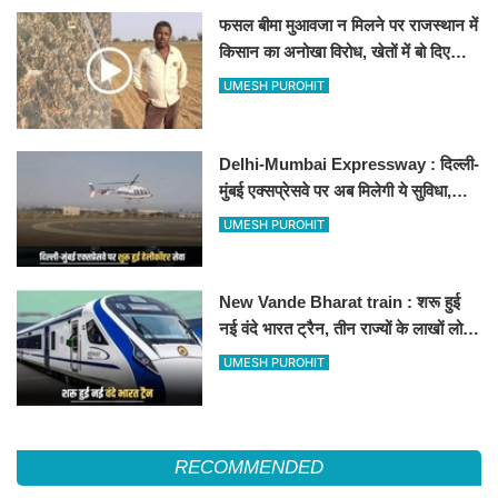
फसल बीमा मुआवजा न मिलने पर राजस्थान में
किसान का अनोखा विरोध, खेतों में बो दिए
500-500 रुपए के नोट, वीडियो वायरल
UMESH PUROHIT
Delhi-Mumbai Expressway : दिल्ली-
मुंबई एक्सप्रेसवे पर अब मिलेगी ये सुविधा,
हेलीकॉप्टर सर्विस से तुरंत घायल पहुंचेगा
UMESH PUROHIT
हॉस्पिटल
New Vande Bharat train : शरू हुई
नई वंदे भारत ट्रैन, तीन राज्यों के लाखों लोगों
का सफर होगा आसान, देखें पूरा रूटमैप
UMESH PUROHIT
RECOMMENDED