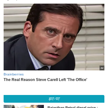
झट-पट
Rajasthan Petrol diesel price :