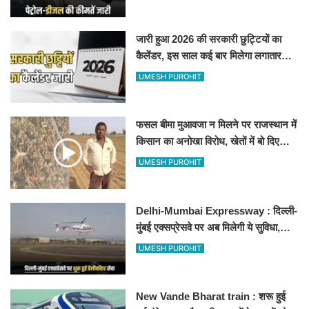
जारी हुआ 2026 की सरकारी छुट्टियों का
कैलेंडर, इस साल कई बार मिलेगा लगातार
अवकाश, देखें
UMESH PUROHIT
फसल बीमा मुआवजा न मिलने पर राजस्थान में
किसान का अनोखा विरोध, खेतों में बो दिए
500-500 रुपए के नोट, वीडियो वायरल
UMESH PUROHIT
Delhi-Mumbai Expressway : दिल्ली-
मुंबई एक्सप्रेसवे पर अब मिलेगी ये सुविधा,
हेलीकॉप्टर सर्विस से तुरंत घायल पहुंचेगा
UMESH PUROHIT
हॉस्पिटल
New Vande Bharat train : शरू हुई