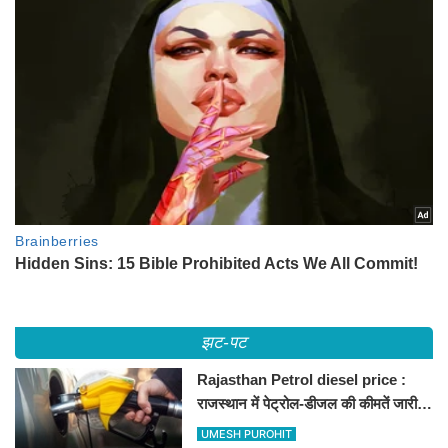
झट-पट
Rajasthan Petrol diesel price :
राजस्थान में पेट्रोल-डीजल की कीमतें जारी,
जानिए बीकानेर समेत पुरे प्रदेश में नए रेट
UMESH PUROHIT