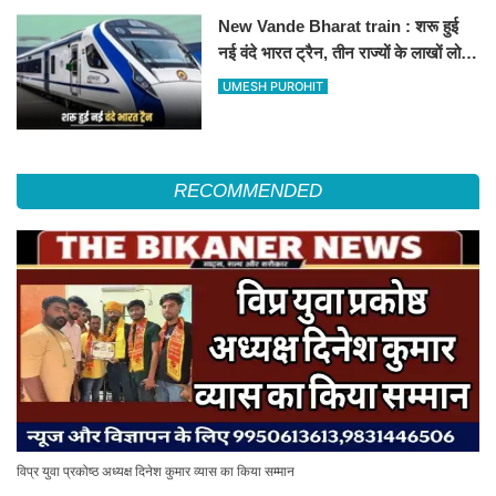
New Vande Bharat train : शरू हुई
नई वंदे भारत ट्रैन, तीन राज्यों के लाखों लोगों
का सफर होगा आसान, देखें पूरा रूटमैप
UMESH PUROHIT
RECOMMENDED
विप्र युवा प्रकोष्ठ अध्यक्ष दिनेश कुमार व्यास का किया सम्मान