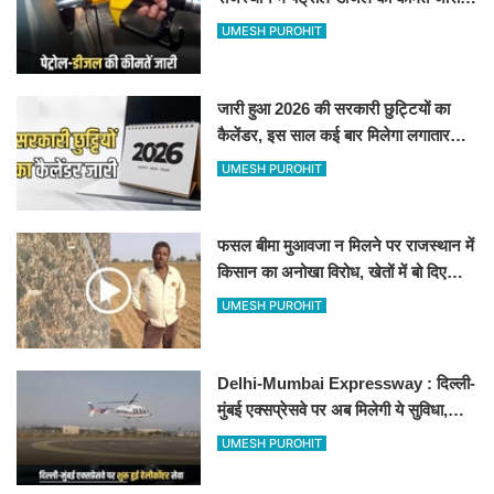
जानिए बीकानेर समेत पुरे प्रदेश में नए रेट
UMESH PUROHIT
जारी हुआ 2026 की सरकारी छुट्टियों का
कैलेंडर, इस साल कई बार मिलेगा लगातार
अवकाश, देखें
UMESH PUROHIT
फसल बीमा मुआवजा न मिलने पर राजस्थान में
किसान का अनोखा विरोध, खेतों में बो दिए
500-500 रुपए के नोट, वीडियो वायरल
UMESH PUROHIT
Delhi-Mumbai Expressway : दिल्ली-
मुंबई एक्सप्रेसवे पर अब मिलेगी ये सुविधा,
हेलीकॉप्टर सर्विस से तुरंत घायल पहुंचेगा
UMESH PUROHIT
हॉस्पिटल