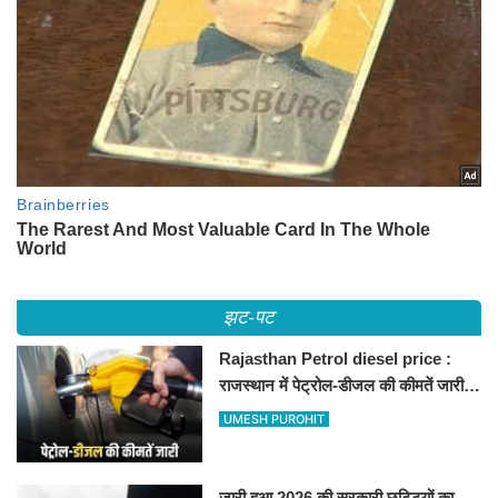
झट-पट
Rajasthan Petrol diesel price :
राजस्थान में पेट्रोल-डीजल की कीमतें जारी,
जानिए बीकानेर समेत पुरे प्रदेश में नए रेट
UMESH PUROHIT
जारी हुआ 2026 की सरकारी छुट्टियों का