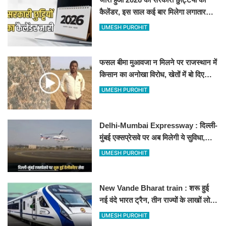
कैलेंडर, इस साल कई बार मिलेगा लगातार
अवकाश, देखें
UMESH PUROHIT
फसल बीमा मुआवजा न मिलने पर राजस्थान में
किसान का अनोखा विरोध, खेतों में बो दिए
500-500 रुपए के नोट, वीडियो वायरल
UMESH PUROHIT
Delhi-Mumbai Expressway : दिल्ली-
मुंबई एक्सप्रेसवे पर अब मिलेगी ये सुविधा,
हेलीकॉप्टर सर्विस से तुरंत घायल पहुंचेगा
UMESH PUROHIT
हॉस्पिटल
New Vande Bharat train : शरू हुई
नई वंदे भारत ट्रैन, तीन राज्यों के लाखों लोगों
का सफर होगा आसान, देखें पूरा रूटमैप
UMESH PUROHIT