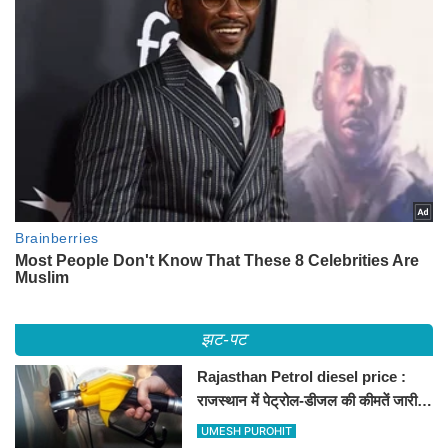
झट-पट
Rajasthan Petrol diesel price :
राजस्थान में पेट्रोल-डीजल की कीमतें जारी,
जानिए बीकानेर समेत पुरे प्रदेश में नए रेट
UMESH PUROHIT