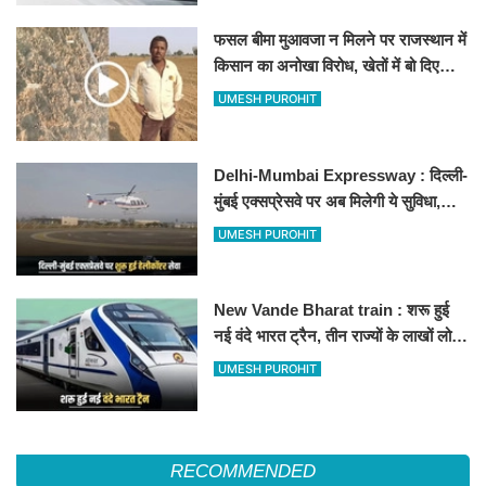
फसल बीमा मुआवजा न मिलने पर राजस्थान में
किसान का अनोखा विरोध, खेतों में बो दिए
500-500 रुपए के नोट, वीडियो वायरल
UMESH PUROHIT
Delhi-Mumbai Expressway : दिल्ली-
मुंबई एक्सप्रेसवे पर अब मिलेगी ये सुविधा,
हेलीकॉप्टर सर्विस से तुरंत घायल पहुंचेगा
UMESH PUROHIT
हॉस्पिटल
New Vande Bharat train : शरू हुई
नई वंदे भारत ट्रैन, तीन राज्यों के लाखों लोगों
का सफर होगा आसान, देखें पूरा रूटमैप
UMESH PUROHIT
RECOMMENDED