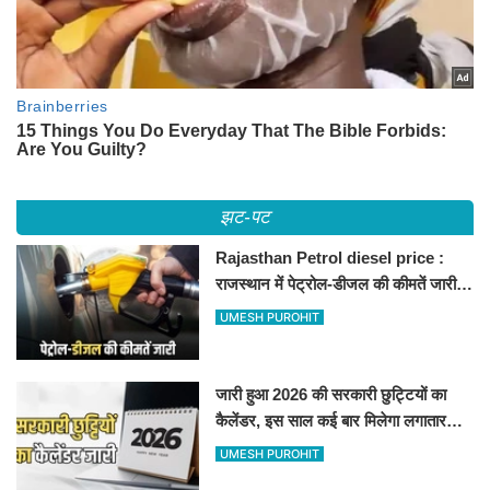
झट-पट
Rajasthan Petrol diesel price :
राजस्थान में पेट्रोल-डीजल की कीमतें जारी,
जानिए बीकानेर समेत पुरे प्रदेश में नए रेट
UMESH PUROHIT
जारी हुआ 2026 की सरकारी छुट्टियों का
कैलेंडर, इस साल कई बार मिलेगा लगातार
अवकाश, देखें
UMESH PUROHIT