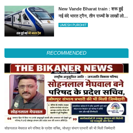
New Vande Bharat train : शरू हुई
नई वंदे भारत ट्रैन, तीन राज्यों के लाखों लोगों
का सफर होगा आसान, देखें पूरा रूटमैप
UMESH PUROHIT
RECOMMENDED
सोहनलाल मेघवाल बने परिषद के प्रदेश सचिव, जोधपुर संभाग प्रभारी की भी मिली जिम्मेदारी