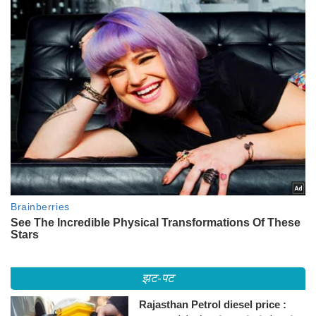
झट-पट
Rajasthan Petrol diesel price :