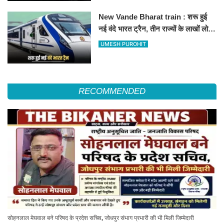
New Vande Bharat train : शरू हुई
नई वंदे भारत ट्रैन, तीन राज्यों के लाखों लोगों
का सफर होगा आसान, देखें पूरा रूटमैप
UMESH PUROHIT
RECOMMENDED
सोहनलाल मेघवाल बने परिषद के प्रदेश सचिव, जोधपुर संभाग प्रभारी की भी मिली जिम्मेदारी