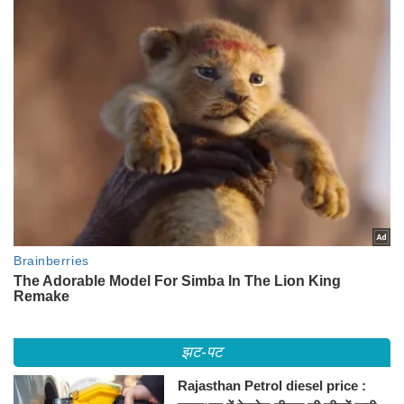
झट-पट
Rajasthan Petrol diesel price :