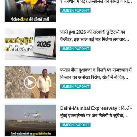
राजस्थान में पेट्रोल-डीजल की कीमतें जारी,
जानिए बीकानेर समेत पुरे प्रदेश में नए रेट
UMESH PUROHIT
जारी हुआ 2026 की सरकारी छुट्टियों का
कैलेंडर, इस साल कई बार मिलेगा लगातार
अवकाश, देखें
UMESH PUROHIT
फसल बीमा मुआवजा न मिलने पर राजस्थान में
किसान का अनोखा विरोध, खेतों में बो दिए
500-500 रुपए के नोट, वीडियो वायरल
UMESH PUROHIT
Delhi-Mumbai Expressway : दिल्ली-
मुंबई एक्सप्रेसवे पर अब मिलेगी ये सुविधा,
हेलीकॉप्टर सर्विस से तुरंत घायल पहुंचेगा
UMESH PUROHIT
हॉस्पिटल