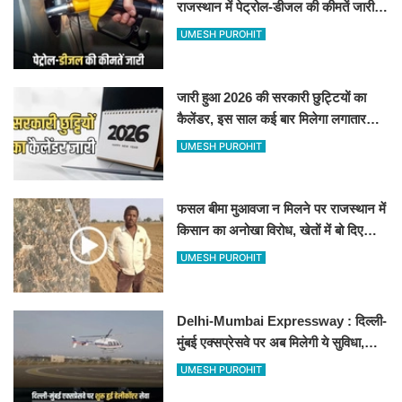
राजस्थान में पेट्रोल-डीजल की कीमतें जारी,
जानिए बीकानेर समेत पुरे प्रदेश में नए रेट
UMESH PUROHIT
जारी हुआ 2026 की सरकारी छुट्टियों का
कैलेंडर, इस साल कई बार मिलेगा लगातार
अवकाश, देखें
UMESH PUROHIT
फसल बीमा मुआवजा न मिलने पर राजस्थान में
किसान का अनोखा विरोध, खेतों में बो दिए
500-500 रुपए के नोट, वीडियो वायरल
UMESH PUROHIT
Delhi-Mumbai Expressway : दिल्ली-
मुंबई एक्सप्रेसवे पर अब मिलेगी ये सुविधा,
हेलीकॉप्टर सर्विस से तुरंत घायल पहुंचेगा
UMESH PUROHIT
हॉस्पिटल