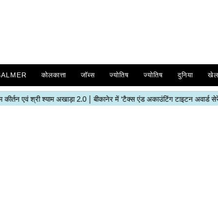
SALMER
कोलकात्ता
जॉब्स
ज्योतिष
ज्योतिष
दुनिया
खे