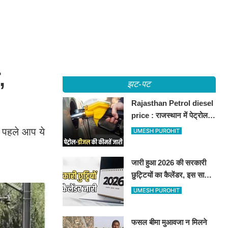
,
झट-पट
Rajasthan Petrol diesel
price : राजस्थान में पेट्रोल-
डीजल की कीमतें जारी, जानिए
े पहले आप ये
UMESH PUROHIT
बीकानेर समेत पुरे प्रदेश में नए
रेट
जारी हुआ 2026 की सरकारी
छुट्टियों का कैलेंडर, इस साल
कई बार मिलेगा लगातार
UMESH PUROHIT
अवकाश, देखें
फसल बीमा मुआवजा न मिलने