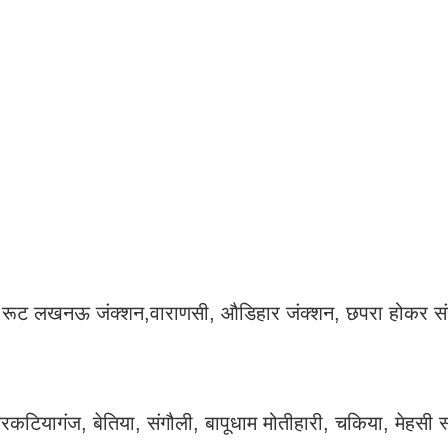
ले रूट लखनऊ जंक्शन,वाराणसी, औडिहार जंक्शन, छपरा होकर स
रकटियागंज, बेतिया, संगौली, बापूधाम मोतीहारी, चकिया, मेहसी स