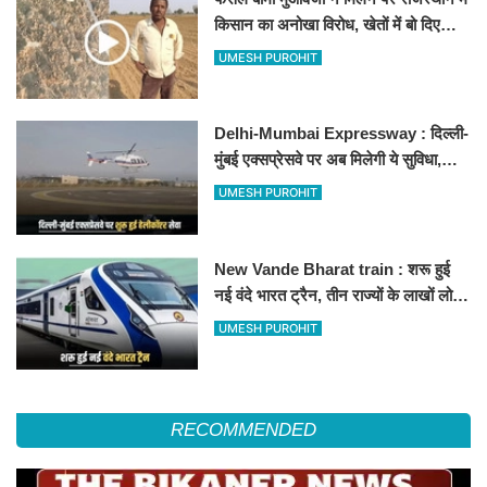
किसान का अनोखा विरोध, खेतों में बो दिए
500-500 रुपए के नोट, वीडियो वायरल
UMESH PUROHIT
Delhi-Mumbai Expressway : दिल्ली-
मुंबई एक्सप्रेसवे पर अब मिलेगी ये सुविधा,
हेलीकॉप्टर सर्विस से तुरंत घायल पहुंचेगा
UMESH PUROHIT
हॉस्पिटल
New Vande Bharat train : शरू हुई
नई वंदे भारत ट्रैन, तीन राज्यों के लाखों लोगों
का सफर होगा आसान, देखें पूरा रूटमैप
UMESH PUROHIT
RECOMMENDED