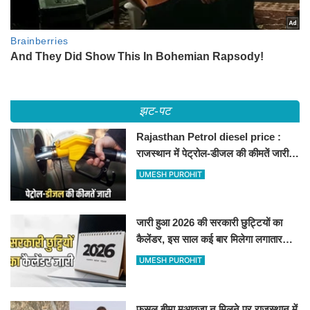
झट-पट
Rajasthan Petrol diesel price :
राजस्थान में पेट्रोल-डीजल की कीमतें जारी,
जानिए बीकानेर समेत पुरे प्रदेश में नए रेट
UMESH PUROHIT
जारी हुआ 2026 की सरकारी छुट्टियों का
कैलेंडर, इस साल कई बार मिलेगा लगातार
अवकाश, देखें
UMESH PUROHIT
फसल बीमा मुआवजा न मिलने पर राजस्थान में