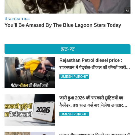
झट-पट
Rajasthan Petrol diesel price :
राजस्थान में पेट्रोल-डीजल की कीमतें जारी,
जानिए बीकानेर समेत पुरे प्रदेश में नए रेट
UMESH PUROHIT
जारी हुआ 2026 की सरकारी छुट्टियों का
कैलेंडर, इस साल कई बार मिलेगा लगातार
अवकाश, देखें
UMESH PUROHIT