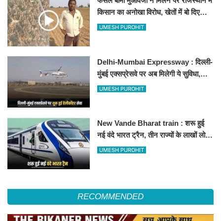
फसल बीमा मुआवजा न मिलने पर राजस्थान में
किसान का अनोखा विरोध, खेतों में बो दिए
500-500 रुपए के नोट, वीडियो वायरल
UMESH PUROHIT
Delhi-Mumbai Expressway : दिल्ली-
मुंबई एक्सप्रेसवे पर अब मिलेगी ये सुविधा,
हेलीकॉप्टर सर्विस से तुरंत घायल पहुंचेगा
UMESH PUROHIT
हॉस्पिटल
New Vande Bharat train : शरू हुई
नई वंदे भारत ट्रैन, तीन राज्यों के लाखों लोगों
का सफर होगा आसान, देखें पूरा रूटमैप
UMESH PUROHIT
RECOMMENDED