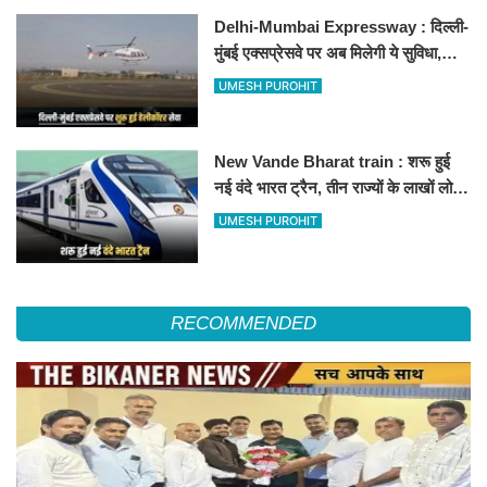
Delhi-Mumbai Expressway : दिल्ली-
मुंबई एक्सप्रेसवे पर अब मिलेगी ये सुविधा,
हेलीकॉप्टर सर्विस से तुरंत घायल पहुंचेगा
UMESH PUROHIT
हॉस्पिटल
New Vande Bharat train : शरू हुई
नई वंदे भारत ट्रैन, तीन राज्यों के लाखों लोगों
का सफर होगा आसान, देखें पूरा रूटमैप
UMESH PUROHIT
RECOMMENDED