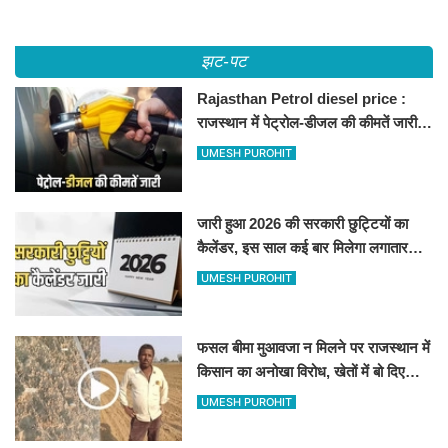
झट-पट
Rajasthan Petrol diesel price :
राजस्थान में पेट्रोल-डीजल की कीमतें जारी,
जानिए बीकानेर समेत पुरे प्रदेश में नए रेट
UMESH PUROHIT
जारी हुआ 2026 की सरकारी छुट्टियों का
कैलेंडर, इस साल कई बार मिलेगा लगातार
अवकाश, देखें
UMESH PUROHIT
फसल बीमा मुआवजा न मिलने पर राजस्थान में
किसान का अनोखा विरोध, खेतों में बो दिए
500-500 रुपए के नोट, वीडियो वायरल
UMESH PUROHIT