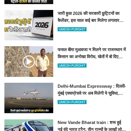
जारी हुआ 2026 की सरकारी छुट्टियों का
कैलेंडर, इस साल कई बार मिलेगा लगातार
अवकाश, देखें
UMESH PUROHIT
फसल बीमा मुआवजा न मिलने पर राजस्थान में
किसान का अनोखा विरोध, खेतों में बो दिए
500-500 रुपए के नोट, वीडियो वायरल
UMESH PUROHIT
Delhi-Mumbai Expressway : दिल्ली-
मुंबई एक्सप्रेसवे पर अब मिलेगी ये सुविधा,
हेलीकॉप्टर सर्विस से तुरंत घायल पहुंचेगा
UMESH PUROHIT
हॉस्पिटल
New Vande Bharat train : शरू हुई
नई वंदे भारत ट्रैन, तीन राज्यों के लाखों लोगों