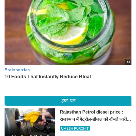
झट-पट
Rajasthan Petrol diesel price :
राजस्थान में पेट्रोल-डीजल की कीमतें जारी,
जानिए बीकानेर समेत पुरे प्रदेश में नए रेट
UMESH PUROHIT