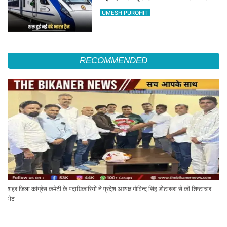
का सफर होगा आसान, देखें पूरा रूटमैप
UMESH PUROHIT
RECOMMENDED
शहर जिला कांग्रेस कमेटी के पदाधिकारियों ने प्रदेश अध्यक्ष गोविन्द सिंह डोटासरा से की शिष्टाचार
भेंट