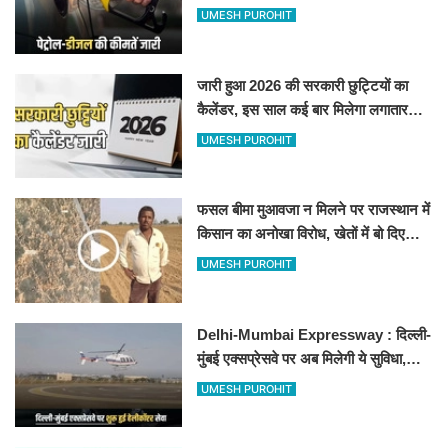
जानिए बीकानेर समेत पुरे प्रदेश में नए रेट
UMESH PUROHIT
जारी हुआ 2026 की सरकारी छुट्टियों का
कैलेंडर, इस साल कई बार मिलेगा लगातार
अवकाश, देखें
UMESH PUROHIT
फसल बीमा मुआवजा न मिलने पर राजस्थान में
किसान का अनोखा विरोध, खेतों में बो दिए
500-500 रुपए के नोट, वीडियो वायरल
UMESH PUROHIT
Delhi-Mumbai Expressway : दिल्ली-
मुंबई एक्सप्रेसवे पर अब मिलेगी ये सुविधा,
हेलीकॉप्टर सर्विस से तुरंत घायल पहुंचेगा
UMESH PUROHIT
हॉस्पिटल