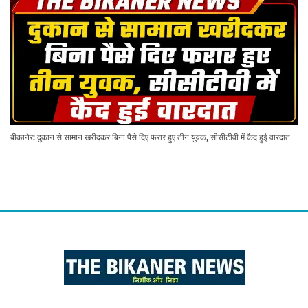
बीकानेर: दुकान से सामान खरीदकर बिना पैसे दिए फरार हुए तीन युवक, सीसीटीवी में कैद हुई वारदात