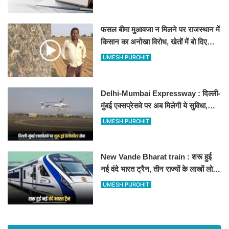
फसल बीमा मुआवजा न मिलने पर राजस्थान में
किसान का अनोखा विरोध, खेतों में बो दिए
500-500 रुपए के नोट, वीडियो वायरल
UMESH PUROHIT
Delhi-Mumbai Expressway : दिल्ली-
मुंबई एक्सप्रेसवे पर अब मिलेगी ये सुविधा,
हेलीकॉप्टर सर्विस से तुरंत घायल पहुंचेगा
UMESH PUROHIT
हॉस्पिटल
New Vande Bharat train : शरू हुई
नई वंदे भारत ट्रैन, तीन राज्यों के लाखों लोगों
का सफर होगा आसान, देखें पूरा रूटमैप
UMESH PUROHIT