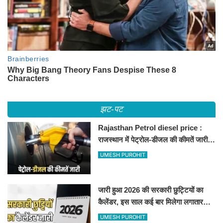
झट-पट
Rajasthan Petrol diesel price :
राजस्थान में पेट्रोल-डीजल की कीमतें जारी,
जानिए बीकानेर समेत पुरे प्रदेश में नए रेट
UMESH PUROHIT
जारी हुआ 2026 की सरकारी छुट्टियों का
कैलेंडर, इस साल कई बार मिलेगा लगातार
अवकाश, देखें
UMESH PUROHIT