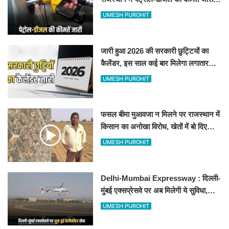
जानिए बीकानेर समेत पुरे प्रदेश में नए रेट
UMESH PUROHIT
जारी हुआ 2026 की सरकारी छुट्टियों का
कैलेंडर, इस साल कई बार मिलेगा लगातार
अवकाश, देखें
UMESH PUROHIT
फसल बीमा मुआवजा न मिलने पर राजस्थान में
किसान का अनोखा विरोध, खेतों में बो दिए
500-500 रुपए के नोट, वीडियो वायरल
UMESH PUROHIT
Delhi-Mumbai Expressway : दिल्ली-
मुंबई एक्सप्रेसवे पर अब मिलेगी ये सुविधा,
हेलीकॉप्टर सर्विस से तुरंत घायल पहुंचेगा
UMESH PUROHIT
हॉस्पिटल