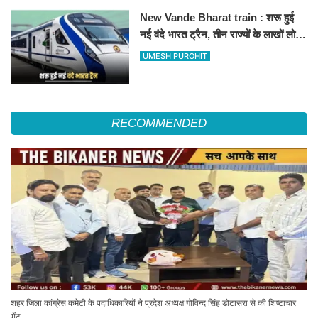
New Vande Bharat train : शरू हुई
नई वंदे भारत ट्रैन, तीन राज्यों के लाखों लोगों
का सफर होगा आसान, देखें पूरा रूटमैप
UMESH PUROHIT
RECOMMENDED
शहर जिला कांग्रेस कमेटी के पदाधिकारियों ने प्रदेश अध्यक्ष गोविन्द सिंह डोटासरा से की शिष्टाचार
भेंट