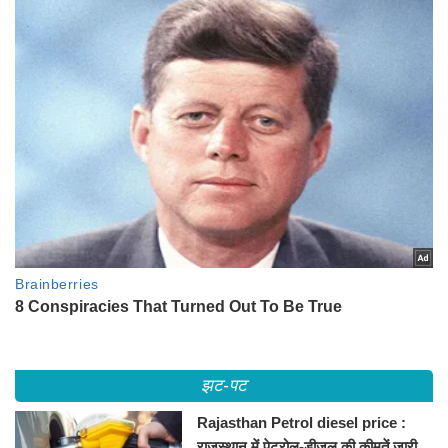
झट-पट
Rajasthan Petrol diesel price :
राजस्थान में पेट्रोल-डीजल की कीमतें जारी,