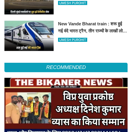
हेलीकॉप्टर सर्विस से तुरंत घायल पहुंचेगा
UMESH PUROHIT
हॉस्पिटल
New Vande Bharat train : शरू हुई
नई वंदे भारत ट्रैन, तीन राज्यों के लाखों लोगों
का सफर होगा आसान, देखें पूरा रूटमैप
UMESH PUROHIT
RECOMMENDED