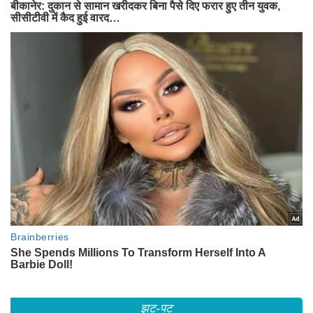
झट-पट