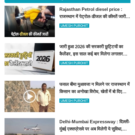
Rajasthan Petrol diesel price :
राजस्थान में पेट्रोल-डीजल की कीमतें जारी,
जानिए बीकानेर समेत पुरे प्रदेश में नए रेट
UMESH PUROHIT
जारी हुआ 2026 की सरकारी छुट्टियों का
कैलेंडर, इस साल कई बार मिलेगा लगातार
अवकाश, देखें
UMESH PUROHIT
फसल बीमा मुआवजा न मिलने पर राजस्थान में
किसान का अनोखा विरोध, खेतों में बो दिए
500-500 रुपए के नोट, वीडियो वायरल
UMESH PUROHIT
Delhi-Mumbai Expressway : दिल्ली-
मुंबई एक्सप्रेसवे पर अब मिलेगी ये सुविधा,