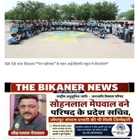
101 पेड़ो सजा विद्यालय "*वन महोत्सव” के तहत आईजीएनपी स्कूल में पौधारोपण*