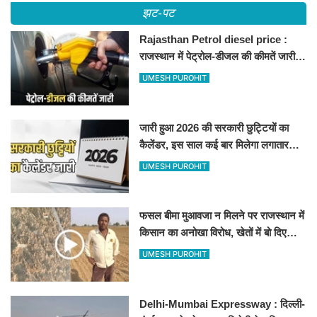
झट-पट
Rajasthan Petrol diesel price :
राजस्थान में पेट्रोल-डीजल की कीमतें जारी,
जानिए बीकानेर समेत पुरे प्रदेश में नए रेट
UMESH PUROHIT
जारी हुआ 2026 की सरकारी छुट्टियों का
कैलेंडर, इस साल कई बार मिलेगा लगातार
अवकाश, देखें
UMESH PUROHIT
फसल बीमा मुआवजा न मिलने पर राजस्थान में
किसान का अनोखा विरोध, खेतों में बो दिए
500-500 रुपए के नोट, वीडियो वायरल
UMESH PUROHIT
Delhi-Mumbai Expressway : दिल्ली-