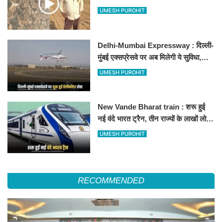
500-500 रुपए के नोट, वीडियो वायरल
UMESH PUROHIT
Delhi-Mumbai Expressway : दिल्ली-
मुंबई एक्सप्रेसवे पर अब मिलेगी ये सुविधा,
हेलीकॉप्टर सर्विस से तुरंत घायल पहुंचेगा
UMESH PUROHIT
हॉस्पिटल
New Vande Bharat train : शरू हुई
नई वंदे भारत ट्रैन, तीन राज्यों के लाखों लोगों
का सफर होगा आसान, देखें पूरा रूटमैप
UMESH PUROHIT
RECOMMENDED