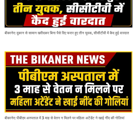
बीकानेर: दुकान से सामान खरीदकर बिना पैसे दिए फरार हुए तीन युवक, सीसीटीवी में कैद हुई वारदात
बीकानेर: पीबीएम अस्पताल में 3 माह से वेतन न मिलने पर महिला अटेंडेंट ने खाई नींद की गोलियां