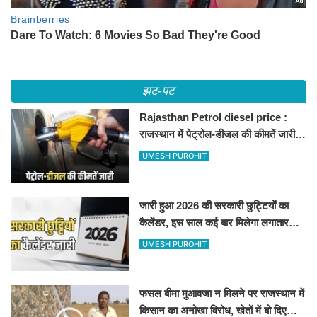
झट-पट
Rajasthan Petrol diesel price :
राजस्थान में पेट्रोल-डीजल की कीमतें जारी,
जानिए बीकानेर समेत पुरे प्रदेश में नए रेट
UMESH PUROHIT
जारी हुआ 2026 की सरकारी छुट्टियों का
कैलेंडर, इस साल कई बार मिलेगा लगातार
अवकाश, देखें
UMESH PUROHIT
फसल बीमा मुआवजा न मिलने पर राजस्थान में
किसान का अनोखा विरोध, खेतों में बो दिए