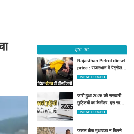
चा
झट-पट
Rajasthan Petrol diesel
price : राजस्थान में पेट्रोल-
डीजल की कीमतें जारी, जानिए
UMESH PUROHIT
बीकानेर समेत पुरे प्रदेश में नए
रेट
जारी हुआ 2026 की सरकारी
छुट्टियों का कैलेंडर, इस साल
कई बार मिलेगा लगातार
UMESH PUROHIT
अवकाश, देखें
फसल बीमा मुआवजा न मिलने