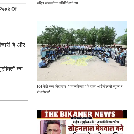
सहित सांस्कृतिक गतिविधियां ठप्प
मचारी है और
ुसीबतों का
101 पेड़ो सजा विद्यालय "*वन महोत्सव” के तहत आईजीएनपी स्कूल में
पौधारोपण*