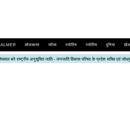
SALMER
कोलकात्ता
जॉब्स
ज्योतिष
ज्योतिष
दुनिया
खे