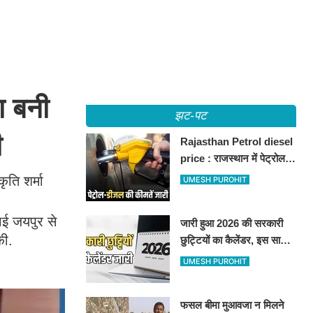
ा बनी
झट-पट
ी
Rajasthan Petrol diesel
price : राजस्थान में पेट्रोल-
डीजल की कीमतें जारी, जानिए
ृति शर्मा
UMESH PUROHIT
बीकानेर समेत पुरे प्रदेश में नए
रेट
ाई जयपुर से
जारी हुआ 2026 की सरकारी
की.
छुट्टियों का कैलेंडर, इस साल
कई बार मिलेगा लगातार
UMESH PUROHIT
अवकाश, देखें
फसल बीमा मुआवजा न मिलने