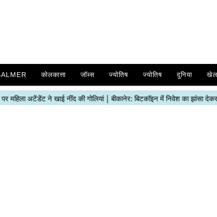
SALMER
कोलकात्ता
जॉब्स
ज्योतिष
ज्योतिष
दुनिया
खे