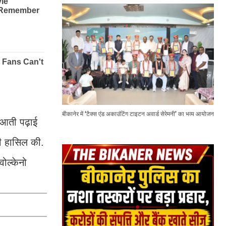
बीकानेर में ‘टैक्स एंड अकाउंटिंग टाइटन अवार्ड सेरेमनी’ का भव्य आयोजन
ुआती पढ़ाई
ी हासिल की.
ोल्केनो