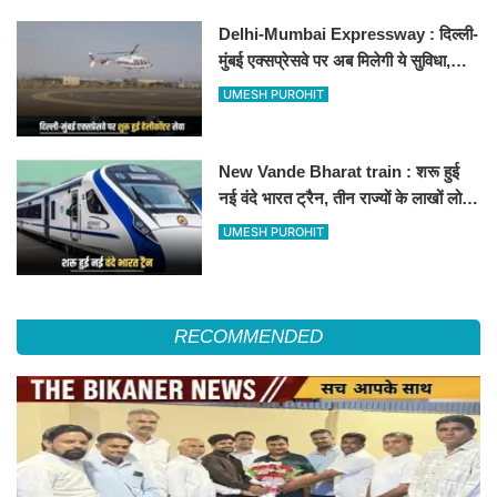
Delhi-Mumbai Expressway : दिल्ली-
मुंबई एक्सप्रेसवे पर अब मिलेगी ये सुविधा,
हेलीकॉप्टर सर्विस से तुरंत घायल पहुंचेगा
UMESH PUROHIT
हॉस्पिटल
New Vande Bharat train : शरू हुई
नई वंदे भारत ट्रैन, तीन राज्यों के लाखों लोगों
का सफर होगा आसान, देखें पूरा रूटमैप
UMESH PUROHIT
RECOMMENDED