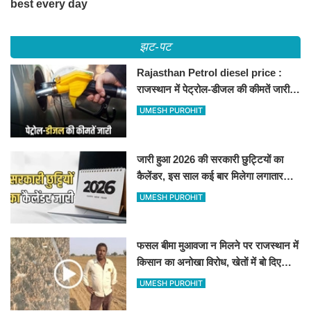
झट-पट
Rajasthan Petrol diesel price :
राजस्थान में पेट्रोल-डीजल की कीमतें जारी,
जानिए बीकानेर समेत पुरे प्रदेश में नए रेट
UMESH PUROHIT
जारी हुआ 2026 की सरकारी छुट्टियों का
कैलेंडर, इस साल कई बार मिलेगा लगातार
अवकाश, देखें
UMESH PUROHIT
फसल बीमा मुआवजा न मिलने पर राजस्थान में
किसान का अनोखा विरोध, खेतों में बो दिए
500-500 रुपए के नोट, वीडियो वायरल
UMESH PUROHIT