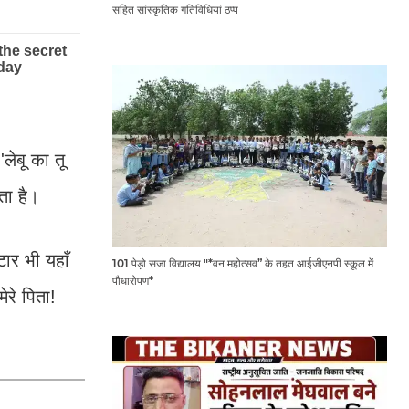
सहित सांस्कृतिक गतिविधियां ठप्प
लेबू का तू
ता है।
टार भी यहाँ
101 पेड़ो सजा विद्यालय "*वन महोत्सव” के तहत आईजीएनपी स्कूल में
पौधारोपण*
ेरे पिता!