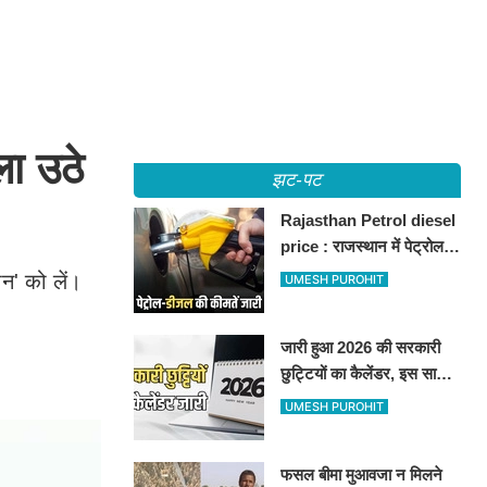
ा उठे
झट-पट
Rajasthan Petrol diesel
price : राजस्थान में पेट्रोल-
डीजल की कीमतें जारी, जानिए
न' को लें।
UMESH PUROHIT
बीकानेर समेत पुरे प्रदेश में नए
रेट
जारी हुआ 2026 की सरकारी
छुट्टियों का कैलेंडर, इस साल
कई बार मिलेगा लगातार
UMESH PUROHIT
अवकाश, देखें
फसल बीमा मुआवजा न मिलने