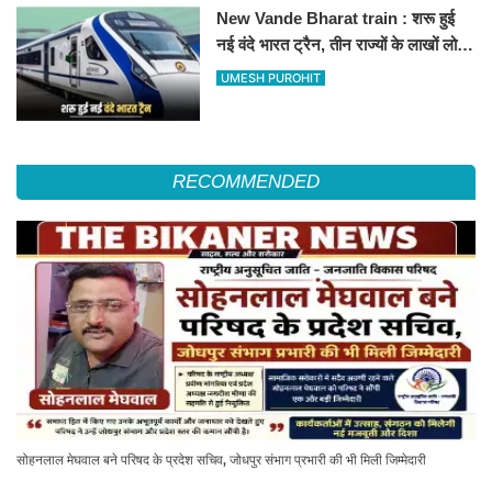
New Vande Bharat train : शरू हुई
नई वंदे भारत ट्रैन, तीन राज्यों के लाखों लोगों
का सफर होगा आसान, देखें पूरा रूटमैप
UMESH PUROHIT
RECOMMENDED
सोहनलाल मेघवाल बने परिषद के प्रदेश सचिव, जोधपुर संभाग प्रभारी की भी मिली जिम्मेदारी