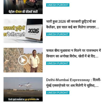
जानिए बीकानेर समेत पुरे प्रदेश में नए रेट
UMESH PUROHIT
जारी हुआ 2026 की सरकारी छुट्टियों का
कैलेंडर, इस साल कई बार मिलेगा लगातार
अवकाश, देखें
UMESH PUROHIT
फसल बीमा मुआवजा न मिलने पर राजस्थान में
किसान का अनोखा विरोध, खेतों में बो दिए
500-500 रुपए के नोट, वीडियो वायरल
UMESH PUROHIT
Delhi-Mumbai Expressway : दिल्ली-
मुंबई एक्सप्रेसवे पर अब मिलेगी ये सुविधा,
हेलीकॉप्टर सर्विस से तुरंत घायल पहुंचेगा
UMESH PUROHIT
हॉस्पिटल