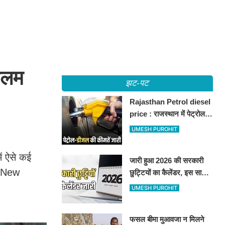
ीलम
झट-पट
Rajasthan Petrol diesel
price : राजस्थान में पेट्रोल-
डीजल की कीमतें जारी, जानिए
UMESH PUROHIT
बीकानेर समेत पुरे प्रदेश में नए
रेट
ें ऐसे कई
जारी हुआ 2026 की सरकारी
i New
छुट्टियों का कैलेंडर, इस साल
कई बार मिलेगा लगातार
UMESH PUROHIT
अवकाश, देखें
फसल बीमा मुआवजा न मिलने