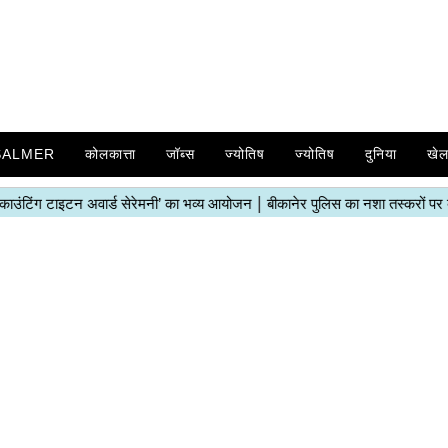
SALMER
कोलकात्ता
जॉब्स
ज्योतिष
ज्योतिष
दुनिया
खे