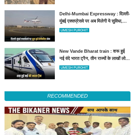
Delhi-Mumbai Expressway : दिल्ली-
मुंबई एक्सप्रेसवे पर अब मिलेगी ये सुविधा,
हेलीकॉप्टर सर्विस से तुरंत घायल पहुंचेगा
UMESH PUROHIT
हॉस्पिटल
New Vande Bharat train : शरू हुई
नई वंदे भारत ट्रैन, तीन राज्यों के लाखों लोगों
का सफर होगा आसान, देखें पूरा रूटमैप
UMESH PUROHIT
RECOMMENDED