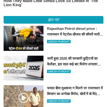
झट-पट
Rajasthan Petrol diesel price :
राजस्थान में पेट्रोल-डीजल की कीमतें जारी,
जानिए बीकानेर समेत पुरे प्रदेश में नए रेट
UMESH PUROHIT
जारी हुआ 2026 की सरकारी छुट्टियों का
कैलेंडर, इस साल कई बार मिलेगा लगातार
अवकाश, देखें
UMESH PUROHIT
फसल बीमा मुआवजा न मिलने पर राजस्थान में
किसान का अनोखा विरोध, खेतों में बो दिए
500-500 रुपए के नोट, वीडियो वायरल
UMESH PUROHIT