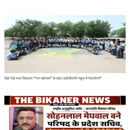
101 पेड़ो सजा विद्यालय "*वन महोत्सव” के तहत आईजीएनपी स्कूल में पौधारोपण*