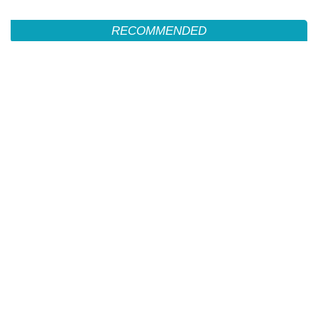
RECOMMENDED
101 पेड़ो सजा विद्यालय "*वन महोत्सव” के तहत आईजीएनपी स्कूल में पौधारोपण*