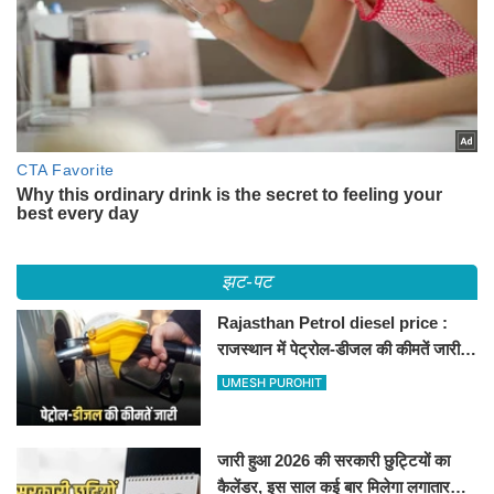
झट-पट
Rajasthan Petrol diesel price :
राजस्थान में पेट्रोल-डीजल की कीमतें जारी,
जानिए बीकानेर समेत पुरे प्रदेश में नए रेट
UMESH PUROHIT
जारी हुआ 2026 की सरकारी छुट्टियों का
कैलेंडर, इस साल कई बार मिलेगा लगातार