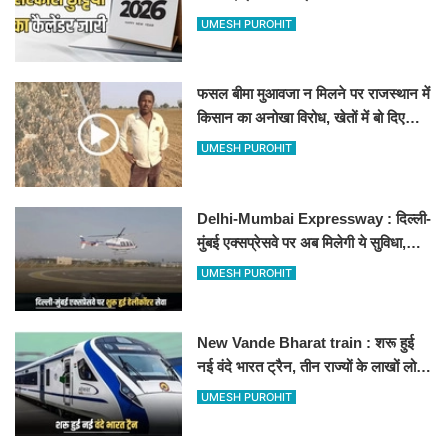
अवकाश, देखें
UMESH PUROHIT
फसल बीमा मुआवजा न मिलने पर राजस्थान में
किसान का अनोखा विरोध, खेतों में बो दिए
500-500 रुपए के नोट, वीडियो वायरल
UMESH PUROHIT
Delhi-Mumbai Expressway : दिल्ली-
मुंबई एक्सप्रेसवे पर अब मिलेगी ये सुविधा,
हेलीकॉप्टर सर्विस से तुरंत घायल पहुंचेगा
UMESH PUROHIT
हॉस्पिटल
New Vande Bharat train : शरू हुई
नई वंदे भारत ट्रैन, तीन राज्यों के लाखों लोगों
का सफर होगा आसान, देखें पूरा रूटमैप
UMESH PUROHIT