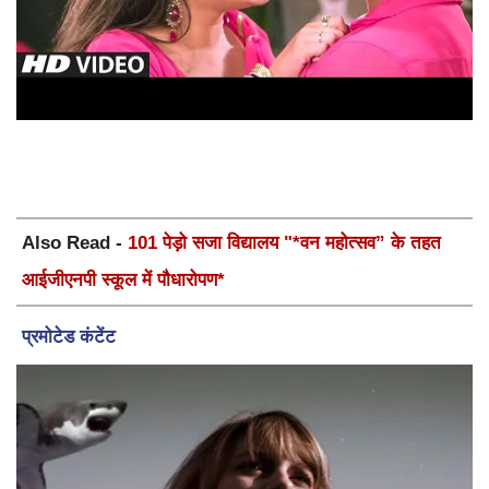
Also Read -
101 पेड़ो सजा विद्यालय "*वन महोत्सव” के तहत
आईजीएनपी स्कूल में पौधारोपण*