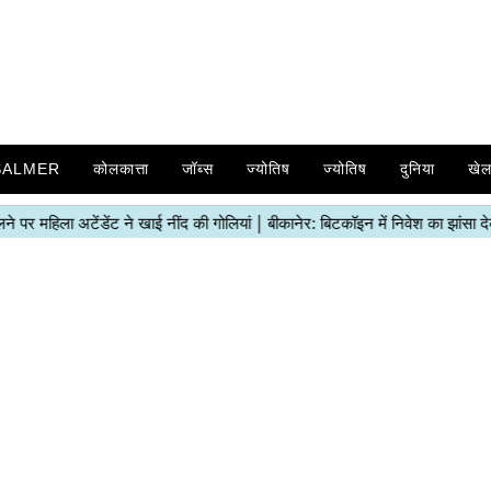
SALMER
कोलकात्ता
जॉब्स
ज्योतिष
ज्योतिष
दुनिया
खे