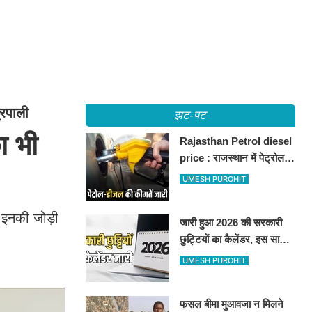
रपाली
झट-पट
ा भी
Rajasthan Petrol diesel
price : राजस्थान में पेट्रोल-
डीजल की कीमतें जारी, जानिए
UMESH PUROHIT
बीकानेर समेत पुरे प्रदेश में नए
रेट
 इनकी जोड़ी
जारी हुआ 2026 की सरकारी
छुट्टियों का कैलेंडर, इस साल
कई बार मिलेगा लगातार
UMESH PUROHIT
अवकाश, देखें
फसल बीमा मुआवजा न मिलने