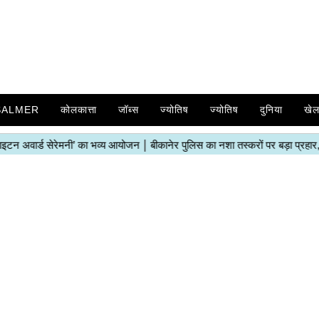
SALMER
कोलकात्ता
जॉब्स
ज्योतिष
ज्योतिष
दुनिया
खे