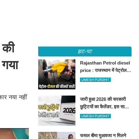
 की
झट-पट
 गया
Rajasthan Petrol diesel
price : राजस्थान में पेट्रोल-
डीजल की कीमतें जारी, जानिए
UMESH PUROHIT
बीकानेर समेत पुरे प्रदेश में नए
रेट
ार नया नहीं
जारी हुआ 2026 की सरकारी
छुट्टियों का कैलेंडर, इस साल
कई बार मिलेगा लगातार
UMESH PUROHIT
अवकाश, देखें
फसल बीमा मुआवजा न मिलने