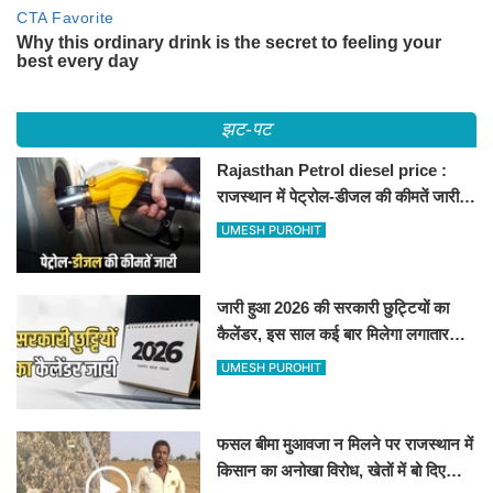
झट-पट
Rajasthan Petrol diesel price :
राजस्थान में पेट्रोल-डीजल की कीमतें जारी,
जानिए बीकानेर समेत पुरे प्रदेश में नए रेट
UMESH PUROHIT
जारी हुआ 2026 की सरकारी छुट्टियों का
कैलेंडर, इस साल कई बार मिलेगा लगातार
अवकाश, देखें
UMESH PUROHIT
फसल बीमा मुआवजा न मिलने पर राजस्थान में
किसान का अनोखा विरोध, खेतों में बो दिए