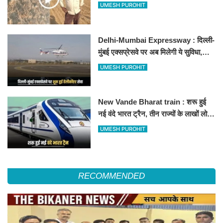
500-500 रुपए के नोट, वीडियो वायरल
UMESH PUROHIT
Delhi-Mumbai Expressway : दिल्ली-
मुंबई एक्सप्रेसवे पर अब मिलेगी ये सुविधा,
हेलीकॉप्टर सर्विस से तुरंत घायल पहुंचेगा
UMESH PUROHIT
हॉस्पिटल
New Vande Bharat train : शरू हुई
नई वंदे भारत ट्रैन, तीन राज्यों के लाखों लोगों
का सफर होगा आसान, देखें पूरा रूटमैप
UMESH PUROHIT
RECOMMENDED