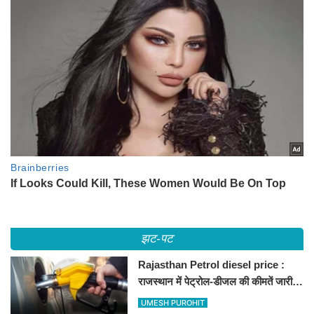
झट-पट
Rajasthan Petrol diesel price :
राजस्थान में पेट्रोल-डीजल की कीमतें जारी,
जानिए बीकानेर समेत पुरे प्रदेश में नए रेट
UMESH PUROHIT