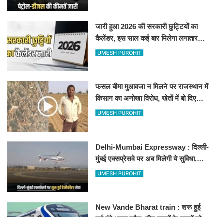
जारी हुआ 2026 की सरकारी छुट्टियों का
कैलेंडर, इस साल कई बार मिलेगा लगातार
अवकाश, देखें
UMESH PUROHIT
फसल बीमा मुआवजा न मिलने पर राजस्थान में
किसान का अनोखा विरोध, खेतों में बो दिए
500-500 रुपए के नोट, वीडियो वायरल
UMESH PUROHIT
Delhi-Mumbai Expressway : दिल्ली-
मुंबई एक्सप्रेसवे पर अब मिलेगी ये सुविधा,
हेलीकॉप्टर सर्विस से तुरंत घायल पहुंचेगा
UMESH PUROHIT
हॉस्पिटल
New Vande Bharat train : शरू हुई