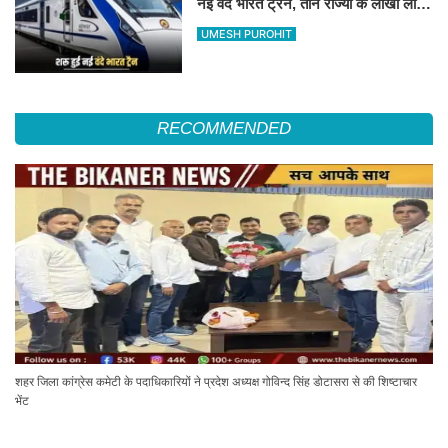
नई वंदे भारत ट्रैन, तीन राज्यों के लाखों लोगों
का सफर होगा आसान, देखें पूरा रूटमैप
UMESH PUROHIT
RECOMMENDED
शहर जिला कांग्रेस कमेटी के पदाधिकारियों ने प्रदेश अध्यक्ष गोविन्द सिंह डोटासरा से की शिष्टाचार
भेंट