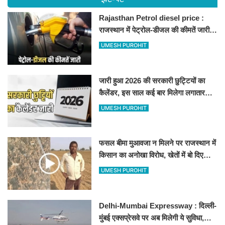
Rajasthan Petrol diesel price :
राजस्थान में पेट्रोल-डीजल की कीमतें जारी,
जानिए बीकानेर समेत पुरे प्रदेश में नए रेट
UMESH PUROHIT
जारी हुआ 2026 की सरकारी छुट्टियों का
कैलेंडर, इस साल कई बार मिलेगा लगातार
अवकाश, देखें
UMESH PUROHIT
फसल बीमा मुआवजा न मिलने पर राजस्थान में
किसान का अनोखा विरोध, खेतों में बो दिए
500-500 रुपए के नोट, वीडियो वायरल
UMESH PUROHIT
Delhi-Mumbai Expressway : दिल्ली-
मुंबई एक्सप्रेसवे पर अब मिलेगी ये सुविधा,