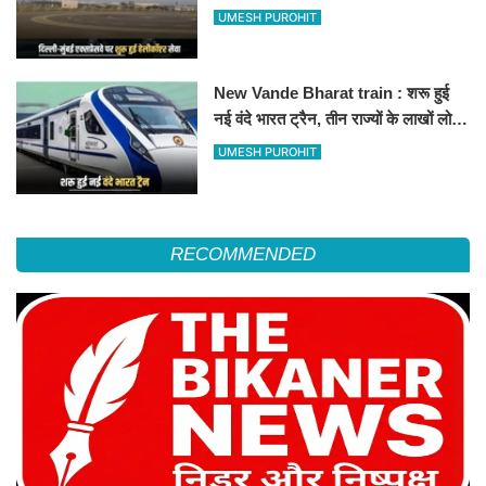
हेलीकॉप्टर सर्विस से तुरंत घायल पहुंचेगा
UMESH PUROHIT
हॉस्पिटल
New Vande Bharat train : शरू हुई
नई वंदे भारत ट्रैन, तीन राज्यों के लाखों लोगों
का सफर होगा आसान, देखें पूरा रूटमैप
UMESH PUROHIT
RECOMMENDED