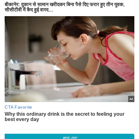
झट-पट