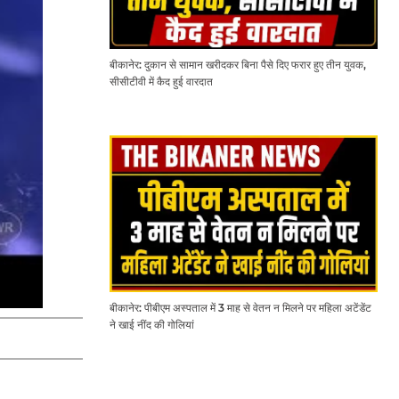
बीकानेर: दुकान से सामान खरीदकर बिना पैसे दिए फरार हुए तीन युवक,
सीसीटीवी में कैद हुई वारदात
बीकानेर: पीबीएम अस्पताल में 3 माह से वेतन न मिलने पर महिला अटेंडेंट
ने खाई नींद की गोलियां