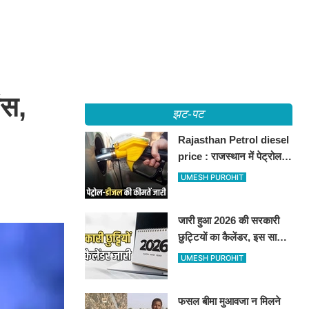
ंस,
झट-पट
Rajasthan Petrol diesel
price : राजस्थान में पेट्रोल-
डीजल की कीमतें जारी, जानिए
UMESH PUROHIT
बीकानेर समेत पुरे प्रदेश में नए
रेट
जारी हुआ 2026 की सरकारी
छुट्टियों का कैलेंडर, इस साल
कई बार मिलेगा लगातार
UMESH PUROHIT
अवकाश, देखें
फसल बीमा मुआवजा न मिलने