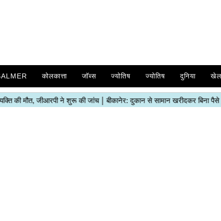
SALMER
कोलकात्ता
जॉब्स
ज्योतिष
ज्योतिष
दुनिया
खे