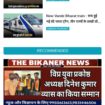
हॉस्पिटल
New Vande Bharat train : शरू हुई
नई वंदे भारत ट्रैन, तीन राज्यों के लाखों लोगों
का सफर होगा आसान, देखें पूरा रूटमैप
UMESH PUROHIT
RECOMMENDED