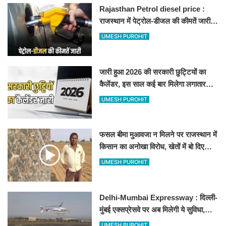
Rajasthan Petrol diesel price :
राजस्थान में पेट्रोल-डीजल की कीमतें जारी,
जानिए बीकानेर समेत पुरे प्रदेश में नए रेट
UMESH PUROHIT
जारी हुआ 2026 की सरकारी छुट्टियों का
कैलेंडर, इस साल कई बार मिलेगा लगातार
अवकाश, देखें
UMESH PUROHIT
फसल बीमा मुआवजा न मिलने पर राजस्थान में
किसान का अनोखा विरोध, खेतों में बो दिए
500-500 रुपए के नोट, वीडियो वायरल
UMESH PUROHIT
Delhi-Mumbai Expressway : दिल्ली-
मुंबई एक्सप्रेसवे पर अब मिलेगी ये सुविधा,
हेलीकॉप्टर सर्विस से तुरंत घायल पहुंचेगा
UMESH PUROHIT