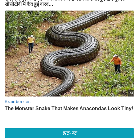
झट-पट