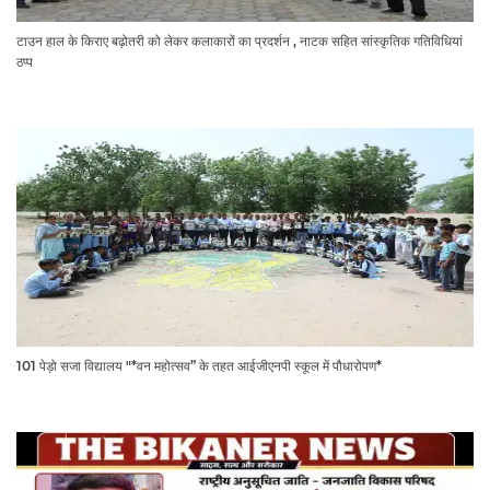
टाउन हाल के किराए बढ़ोतरी को लेकर कलाकारों का प्रदर्शन , नाटक सहित सांस्कृतिक गतिविधियां
ठप्प
101 पेड़ो सजा विद्यालय "*वन महोत्सव” के तहत आईजीएनपी स्कूल में पौधारोपण*