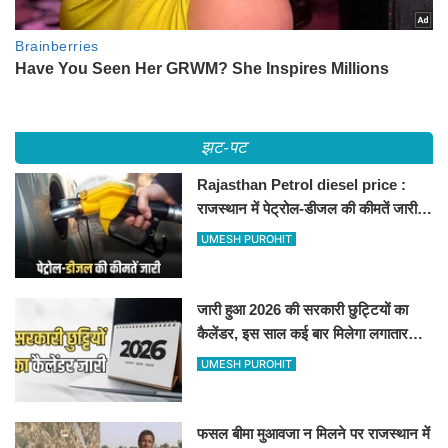
झट-पट
Rajasthan Petrol diesel price :
राजस्थान में पेट्रोल-डीजल की कीमतें जारी,
जानिए बीकानेर समेत पुरे प्रदेश में नए रेट
UMESH PUROHIT
जारी हुआ 2026 की सरकारी छुट्टियों का
कैलेंडर, इस साल कई बार मिलेगा लगातार
अवकाश, देखें
UMESH PUROHIT
फसल बीमा मुआवजा न मिलने पर राजस्थान में