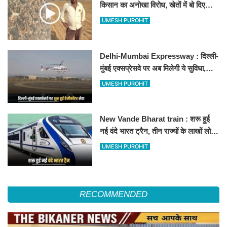
किसान का अनोखा विरोध, खेतों में बो दिए
500-500 रुपए के नोट, वीडियो वायरल
UMESH PUROHIT
Delhi-Mumbai Expressway : दिल्ली-
मुंबई एक्सप्रेसवे पर अब मिलेगी ये सुविधा,
हेलीकॉप्टर सर्विस से तुरंत घायल पहुंचेगा
UMESH PUROHIT
हॉस्पिटल
New Vande Bharat train : शरू हुई
नई वंदे भारत ट्रैन, तीन राज्यों के लाखों लोगों
का सफर होगा आसान, देखें पूरा रूटमैप
UMESH PUROHIT
RECOMMENDED